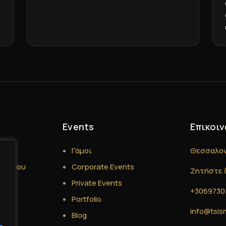
Events
Επικοιν
Γάμοι
Θεσσαλον
η Γάμου
Corporate Events
Ζητήστε 
ου
Private Events
+3069730
h
Portfolio
info@tsi
Blog