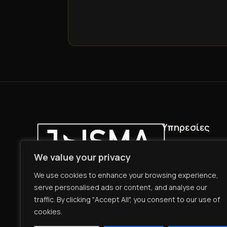
Υπηρεσίες
DJ για Γάμο
We value your privacy
Ηχητική Κάλυψ
We use cookies to enhance your browsing experience,
Premium μουσική, ήχος και
Φωτισμός Γάμ
serve personalised ads or content, and analyse our
φωτισμός για γάμους, private
traffic. By clicking "Accept All", you consent to our use of
360 Video Boot
events και εταιρικές εκδηλώσεις.
cookies.
Mirror Booth