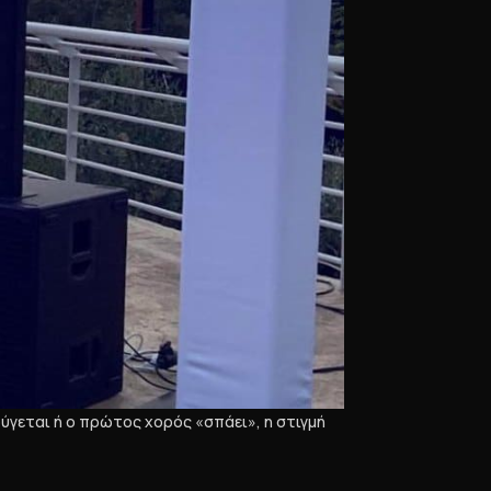
ούγεται ή ο πρώτος χορός «σπάει», η στιγμή