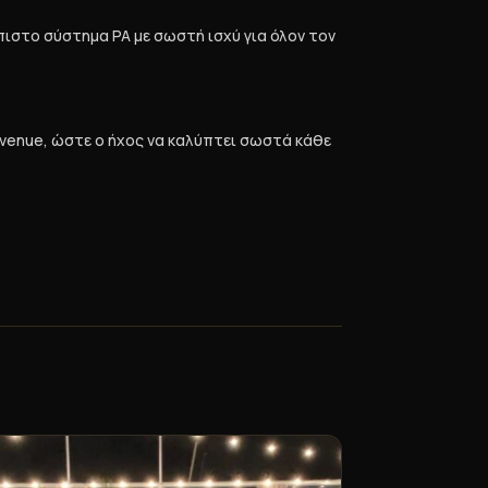
πιστο σύστημα PA με σωστή ισχύ για όλον τον
venue, ώστε ο ήχος να καλύπτει σωστά κάθε